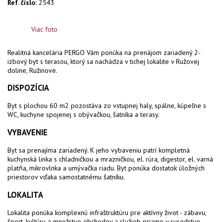
Ref. číslo:
2543
Viac foto
Realitná kancelária PERGO Vám ponúka na prenájom
zariadený 2-
izbový byt s terasou, ktorý sa nachádza v tichej lokalite v Ružovej
doline, Ružinove.
DISPOZÍCIA
Byt s plochou 60 m2 pozostáva zo vstupnej haly, spálne, kúpeľne s
WC, kuchyne spojenej s obývačkou, šatníka a terasy.
VYBAVENIE
Byt sa prenajíma zariadený. K jeho vybaveniu patrí kompletná
kuchynská linka s chladničkou a mrazničkou, el. rúra, digestor, el. varná
platňa, mikrovlnka a umývačka riadu. Byt ponúka dostatok úložných
priestorov vďaka samostatnému šatníku.
LOKALITA
Lokalita ponúka komplexnú infraštruktúru pre aktívny život - zábavu,
šport, kultúru a množstvo obchodov a služieb priamo v susedstve,