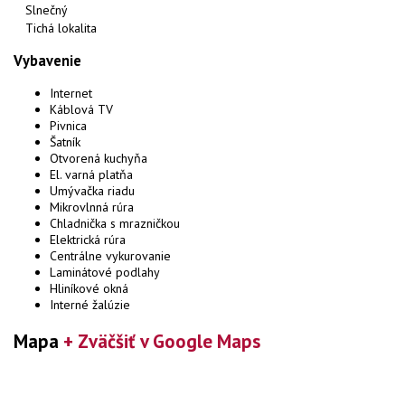
Slnečný
Tichá lokalita
Vybavenie
Internet
Káblová TV
Pivnica
Šatník
Otvorená kuchyňa
El. varná platňa
Umývačka riadu
Mikrovlnná rúra
Chladnička s mrazničkou
Elektrická rúra
Centrálne vykurovanie
Laminátové podlahy
Hliníkové okná
Interné žalúzie
Mapa
+ Zväčšiť v Google Maps