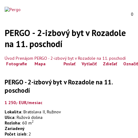
0
PERGO - 2-izbový byt v Rozadole
na 11. poschodí
Úvod
Prenájom
PERGO - 2-izbový byt v Rozadole na 11. poschodí
Fotografie
Mapa
Poslať
Vytlačiť
Zdieľať
Označiť
PERGO - 2-izbový byt v Rozadole na 11.
poschodí
1 250,- EUR/mesiac
Lokalita:
Bratislava II, Ružinov
Ulica:
Ružová dolina
2
Rozloha:
60 m
Zariadený
Počet izieb:
2