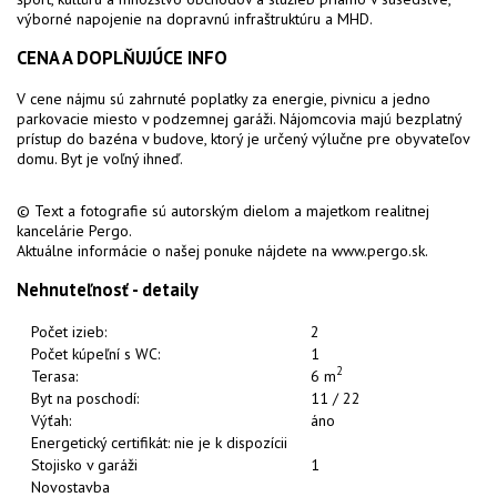
výborné napojenie na dopravnú infraštruktúru a MHD.
CENA A DOPLŇUJÚCE INFO
V cene nájmu sú zahrnuté poplatky za energie, pivnicu a jedno
parkovacie miesto v podzemnej garáži. Nájomcovia majú bezplatný
prístup do bazéna v budove, ktorý je určený výlučne pre obyvateľov
domu. Byt je voľný ihneď.
© Text a fotografie sú autorským dielom a majetkom realitnej
kancelárie Pergo.
Aktuálne informácie o našej ponuke nájdete na www.pergo.sk.
Nehnuteľnosť - detaily
Počet izieb:
2
Počet kúpeľní s WC:
1
2
Terasa:
6 m
Byt na poschodí:
11 / 22
Výťah:
áno
Energetický certifikát: nie je k dispozícii
Stojisko v garáži
1
Novostavba